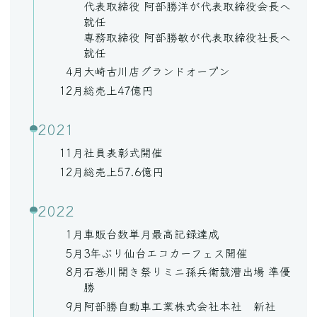
代表取締役 阿部勝洋が代表取締役会長へ
就任
専務取締役 阿部勝敏が代表取締役社長へ
就任
4月
大崎古川店グランドオープン
12月
総売上47億円
2021
11月
社員表彰式開催
12月
総売上57.6億円
2022
1月
車販台数単月最高記録達成
5月
3年ぶり仙台エコカーフェス開催
8月
石巻川開き祭りミニ孫兵衛競漕出場 準優
勝
9月
阿部勝自動車工業株式会社本社 新社