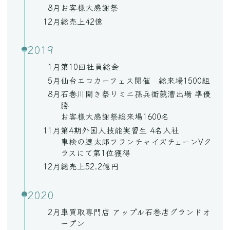
8月
お客様大感謝祭
12月
総売上42億
2019
1月
第10回社員総会
5月
仙台エコカーフェス開催 総来場1500組
8月
石巻川開き祭りミニ孫兵衛競漕出場 準優
勝
お客様大感謝祭総来場1600名
11月
第4期外国人技能実習生 4名入社
車検の速太郎フランチャイズチェーンVク
ラスにて第1位獲得
12月
総売上52.2億円
2020
2月
車買取専門店 アップル石巻店グランドオ
ープン