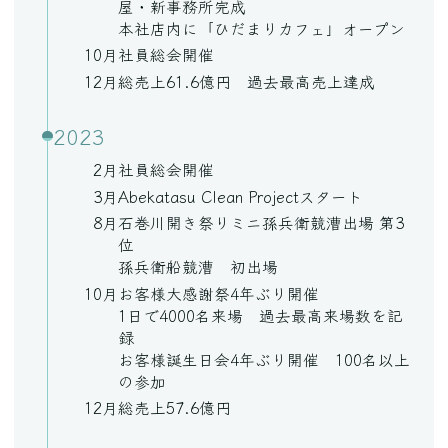
屋・新事務所完成
本社店内に「ひだまりカフェ」オープン
10月
社員総会開催
12月
総売上61.6億円 過去最高売上達成
2023
2月
社員総会開催
3月
Abekatasu Clean Projectスタート
8月
石巻川開き祭りミニ孫兵衛競漕出場 第3
位
孫兵衛船競漕 初出場
10月
お客様大感謝祭4年ぶり開催
1日で4000名来場 過去最高来場数を記
録
お客様誕生日会4年ぶり開催 100名以上
の参加
12月
総売上57.6億円