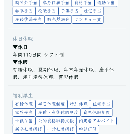
時間外手当
単身住居手当
資格手当
通勤手当
学卒手当
役職手当
子供手当
赴任手当
産後復帰手当
販売奨励金
サンキュー賞
休日休暇
▼休日
年間110日間 シフト制
▼休暇
有給休暇、夏期休暇、年末年始休暇、慶弔休
暇、産前産後休暇、育児休暇
福利厚生
有給休暇
半日休暇制度
特別休暇
住宅手当
家族手当
産前・産後休暇制度
育児休暇制度
子供手当
公的資格取得支援
内定者アルバイト
新卒社員研修
一般社員研修
幹部研修