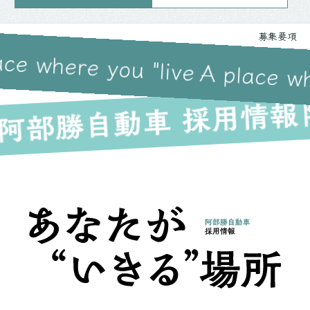
募集要項
ace where you "live
A place wh